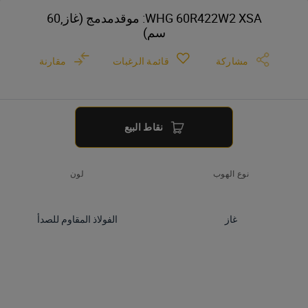
WHG 60R422W2 XSA: موقدمدمج (غاز,60
سم)
مشاركة
قائمة الرغبات
مقارنة
نقاط البيع
نوع الهوب
لون
غاز
الفولاذ المقاوم للصدأ