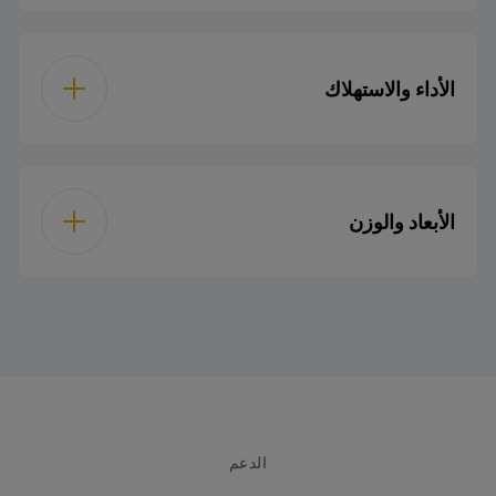
المنطقة الأمامية-
4 كيلوواط
اليسرى
جهاز أمان الغاز لموقد
المواقد
الأداء والاستهلاك
1 كيلوواط
المنطقة الأمامية اليمنى
7800 W
إجمالي الطاقة الغازية
المنطقة الخلفية
1.8 كيلوواط
الأبعاد والوزن
اليسرى
1 W
توك إلكتريك باور
1.8 كيلوواط
المنطقة الخلفية اليمنى
4.6 سم
ارتفاع
220-240
ضغط
58 سم
عرض
50
تردد
الدعم
51 سم
عمق
Yes
سداد