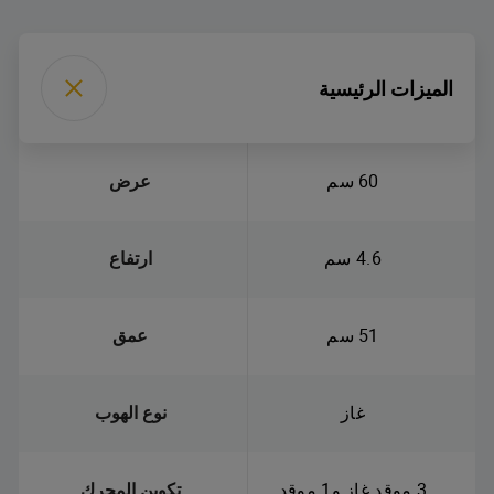
الميزات الرئيسية
60 سم
عرض
4.6 سم
ارتفاع
51 سم
عمق
غاز
نوع الهوب
3 موقد غاز و1 موقد
تكوين المحرك