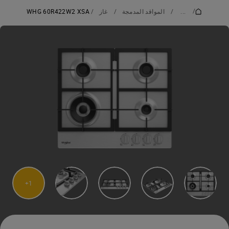
/
...
/
المواقد المدمجة
/
غاز
/
WHG 60R422W2 XSA
1