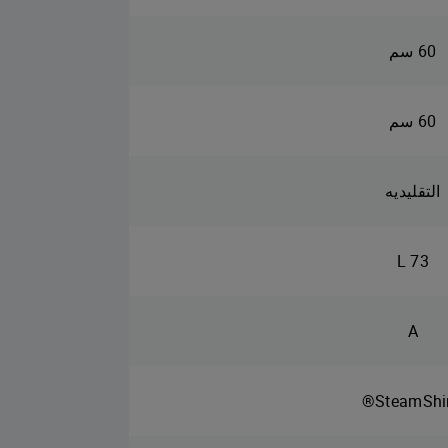
60 سم
60 سم
التقليديه
73 L
A
SteamShin