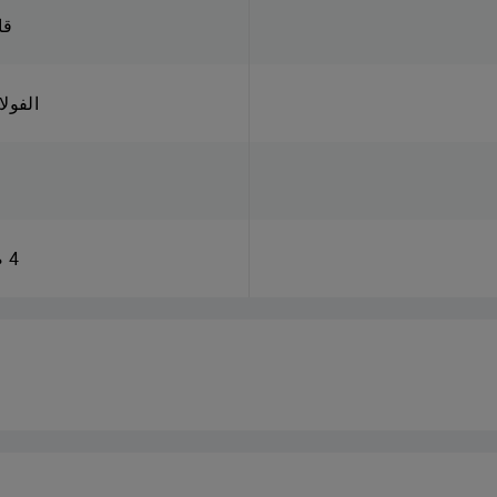
قا
الفولا
4 صفائح ساخنة