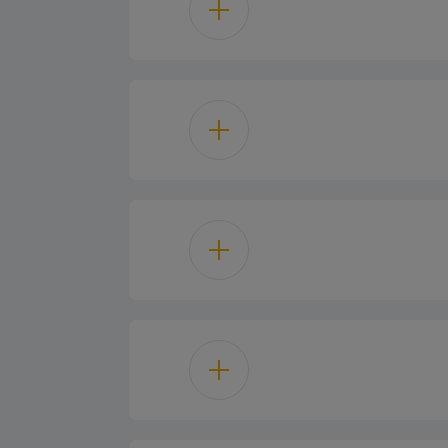
كهربائي
SteamShin
معدن
كة الكهربائية