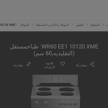
/
المطبخ
/
الطهي
/
المواقد والأفران المستقلة
/
المواقد
/
10120 XME
WR60 EE1 10120 XME: طباخمستقل
(التقليديه,60 سم)
قائمة
مشاركة
مقارنة
الرغبات