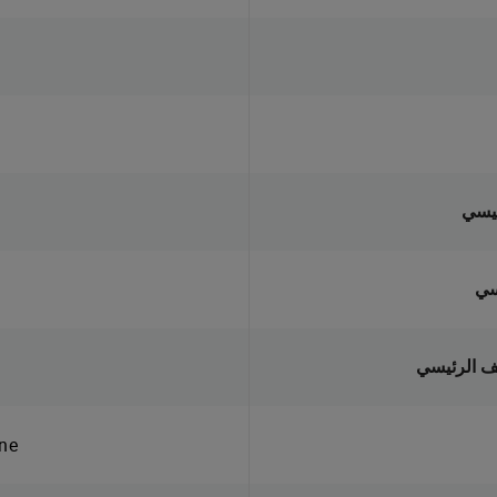
ئيسي
سي
يف الرئيسي
e®