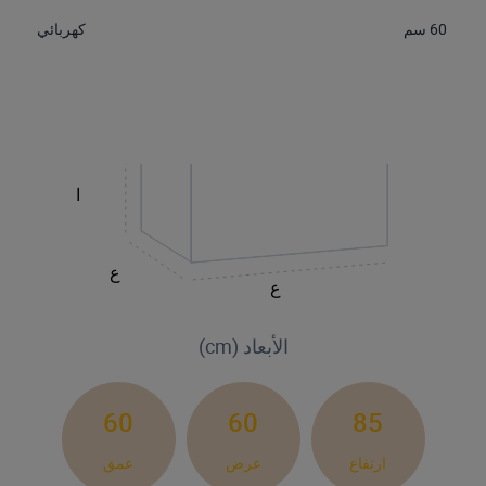
60 سم
كهربائي
ا
ع
ع
الأبعاد (cm)
60
60
85
ارتفاع
عرض
عمق