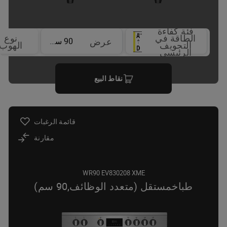
فئة كفاءة
الطاقة في
نوع
90 سم
عرض
التجويف
الهوب
الرئيسي
نقاط البيع
قائمة الرغبات
مقارنة
WR90 EV830208 XME
طباخمستقل (متعدد الوظائف,90 سم)