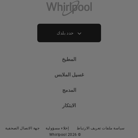
حدد بلدك
المطبخ
غسيل الملابس
التبريد
المدمج
الثلاجات
غسالات الملابس
البرادات والثلاجات
الابتكار
الغسالات المستقلة
الطهي
الطهي
الغسالات المزودة بنشافة
الأفران المدمجة
سياسة ملفات تعريف الارتباط
إخلاء مسؤولية
جهة الاتصال الصحفية
المواقد والأفران المستقلة
الغسالات المستقلة المزودة بنشافة
الميكروويف المدمج
© 2026 Whirlpool