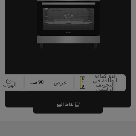
فئة كفاءة
الطاقة في
نوع
90 سم
عرض
التجويف
الهوب
الرئيسي
نقاط البيع