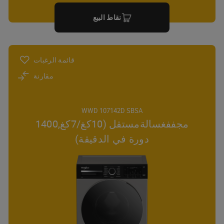
نقاط البيع
قائمة الرغبات
مقارنة
WWD 107142D SBSA
مجففغسالةمستقل (10كغ/7كغ,1400
دورة في الدقيقة)