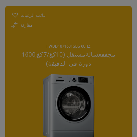
قائمة الرغبات
مقارنة
FWDD1071681SBS 60HZ
مجففغسالةمستقل (10كغ/7كغ,1600
دورة في الدقيقة)