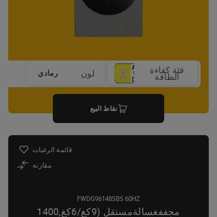
فئة كفاءة
رمادي
لون
الطاقة
نقاط البيع
قائمة الرغبات
مقارنة
FWDG96148SBS 60HZ
مجففغسالةمستقل (9كغ/6كغ,1400