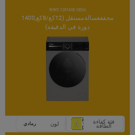
WWD 128143D SBSA
مجففغسالةمستقل (12كغ/8كغ,1400
دورة في الدقيقة)
فئة كفاءة
رمادي
لون
الطاقة