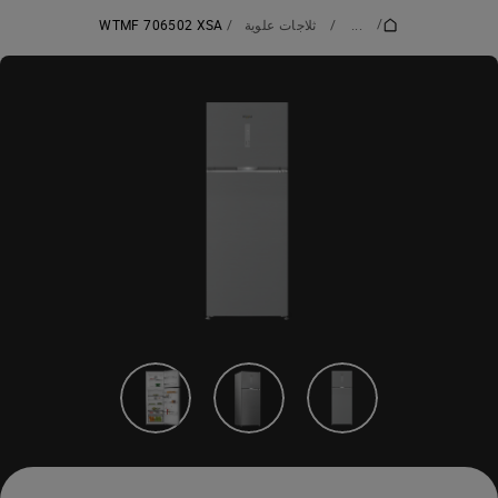
/
...
/
ثلاجات علوية
/
WTMF 706502 XSA