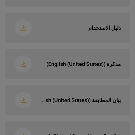
50/60
تردد
84.3 سم
عمق معبأ
إينوكس التيتانيوم
لون
88.9 kg
الوزن المعبأ
دليل الاستخدام
مذكرة (English (United States))
بيان المطابقة (English (United States))