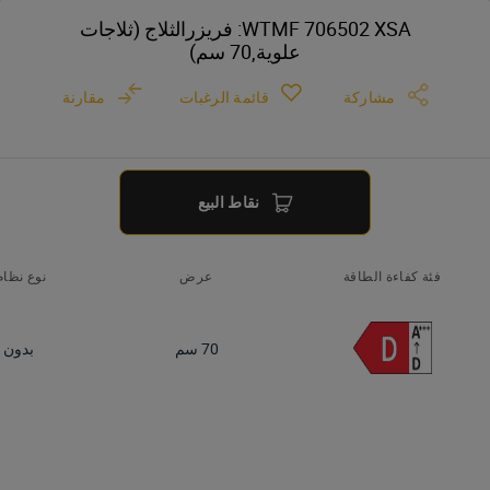
WTMF 706502 XSA: فريزرالثلاج (ثلاجات
علوية,70 سم)
مشاركة
قائمة الرغبات
مقارنة
نقاط البيع
فئة كفاءة الطاقة
عرض
نوع نظام 
70 سم
بدون 